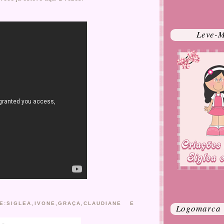
Leve-M
:SIGLEA,IVONE,GRAÇA,CLAUDIANE E
Logomarca O