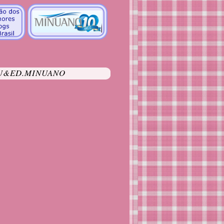
U&ED.MINUANO