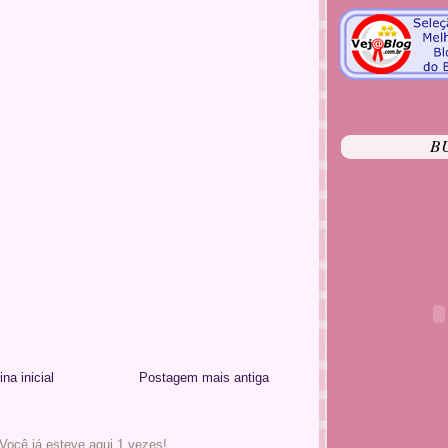
B
na inicial
Postagem mais antiga
 Você já esteve aqui
1 vezes!