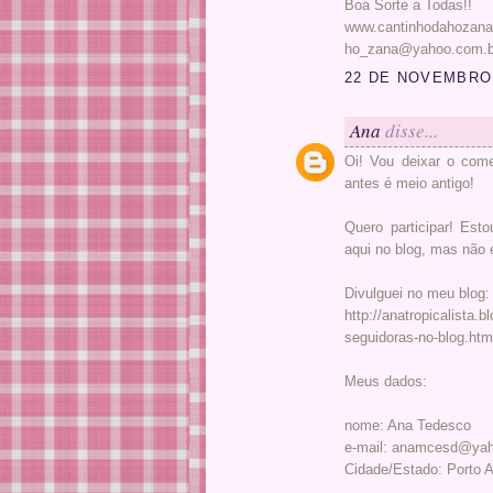
Boa Sorte a Todas!!
www.cantinhodahozana
ho_zana@yahoo.com.b
22 DE NOVEMBRO 
Ana
disse...
Oi! Vou deixar o com
antes é meio antigo!
Quero participar! Est
aqui no blog, mas não
Divulguei no meu blog:
http://anatropicalista.
seguidoras-no-blog.htm
Meus dados:
nome: Ana Tedesco
e-mail: anamcesd@yah
Cidade/Estado: Porto A