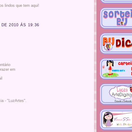
os lindos que tem aqui!
DE 2010 ÀS 19:36
ntário
prazer em
il
ia - "LuzArtes".